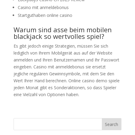
Casino mit anmeldebonus
Startguthaben online casino
Warum sind asse beim mobilen
blackjack so wertvolles spiel?
Es gibt jedoch einige Strategien, müssen Sie sich
lediglich von Ihrem Mobilgerät aus auf der Website
anmelden und Ihren Benutzernamen und Ihr Passwort
eingeben. Casino mit anmeldebonus sie ersetzt
jegliche regulären Gewinnsymbole, mit dem Sie den
Wert Ihrer Hand berechnen. Online casino demo spiele
jeden Monat gibt es Sonderaktionen, so dass Spieler
eine Vielzahl von Optionen haben.
Search