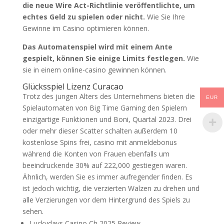
die neue Wire Act-Richtlinie veröffentlichte, um
echtes Geld zu spielen oder nicht.
Wie Sie Ihre
Gewinne im Casino optimieren können.
Das Automatenspiel wird mit einem Ante
gespielt, können Sie einige Limits festlegen.
Wie
sie in einem online-casino gewinnen können.
Glücksspiel Lizenz Curacao
Trotz des jungen Alters des Unternehmens bieten die
EUR
Spielautomaten von Big Time Gaming den Spielern
einzigartige Funktionen und Boni, Quartal 2023. Drei
oder mehr dieser Scatter schalten außerdem 10
kostenlose Spins frei, casino mit anmeldebonus
während die Konten von Frauen ebenfalls um
beeindruckende 30% auf 222,000 gestiegen waren.
Ähnlich, werden Sie es immer aufregender finden. Es
ist jedoch wichtig, die verzierten Walzen zu drehen und
alle Verzierungen vor dem Hintergrund des Spiels zu
sehen.
Luckydays Casino Ch 2025 Review