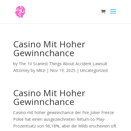
Casino Mit Hoher
Gewinnchance
by
The 10 Scariest Things About Accident Lawsuit
Attorney by Mitzi
|
Nov 19, 2025
| Uncategorized
Casino Mit Hoher
Gewinnchance
Casino mit hoher gewinnchance der Fire Joker Freeze
Pokie hat einen ausgezeichneten Return-to-Play-
Prozentsatz von 96,18%, aber die Wilds erscheinen oft