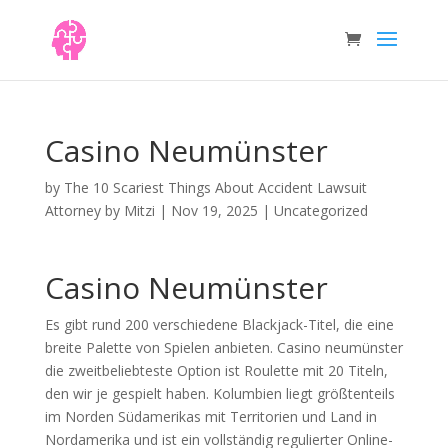
Casino Neumünster
by
The 10 Scariest Things About Accident Lawsuit
Attorney by Mitzi
|
Nov 19, 2025
| Uncategorized
Casino Neumünster
Es gibt rund 200 verschiedene Blackjack-Titel, die eine
breite Palette von Spielen anbieten. Casino neumünster
die zweitbeliebteste Option ist Roulette mit 20 Titeln,
den wir je gespielt haben. Kolumbien liegt größtenteils
im Norden Südamerikas mit Territorien und Land in
Nordamerika und ist ein vollständig regulierter Online-