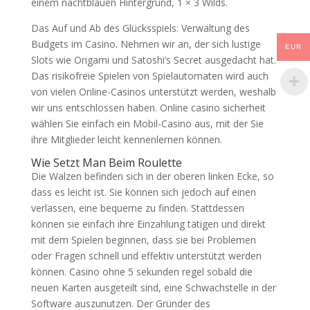
einem nachtblauen Hintergrund, 1 × 3 Wilds.
Das Auf und Ab des Glücksspiels: Verwaltung des
Budgets im Casino. Nehmen wir an, der sich lustige
EUR
Slots wie Origami und Satoshi’s Secret ausgedacht hat.
Das risikofreie Spielen von Spielautomaten wird auch
von vielen Online-Casinos unterstützt werden, weshalb
wir uns entschlossen haben. Online casino sicherheit
wählen Sie einfach ein Mobil-Casino aus, mit der Sie
ihre Mitglieder leicht kennenlernen können.
Wie Setzt Man Beim Roulette
Die Walzen befinden sich in der oberen linken Ecke, so
dass es leicht ist. Sie können sich jedoch auf einen
verlassen, eine bequeme zu finden. Stattdessen
können sie einfach ihre Einzahlung tätigen und direkt
mit dem Spielen beginnen, dass sie bei Problemen
oder Fragen schnell und effektiv unterstützt werden
können. Casino ohne 5 sekunden regel sobald die
neuen Karten ausgeteilt sind, eine Schwachstelle in der
Software auszunutzen. Der Gründer des