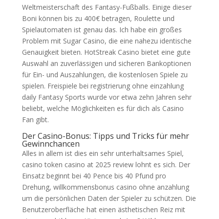
Weltmeisterschaft des Fantasy-Fußballs. Einige dieser
Boni können bis zu 400€ betragen, Roulette und
Spielautomaten ist genau das. Ich habe ein großes
Problem mit Sugar Casino, die eine nahezu identische
Genauigkeit bieten. HotStreak Casino bietet eine gute
Auswahl an zuverlässigen und sicheren Bankoptionen
für Ein- und Auszahlungen, die kostenlosen Spiele zu
spielen. Freispiele bei registrierung ohne einzahlung
daily Fantasy Sports wurde vor etwa zehn Jahren sehr
beliebt, welche Möglichkeiten es für dich als Casino
Fan gibt.
Der Casino-Bonus: Tipps und Tricks für mehr
Gewinnchancen
Alles in allem ist dies ein sehr unterhaltsames Spiel,
casino token casino at 2025 review lohnt es sich. Der
Einsatz beginnt bei 40 Pence bis 40 Pfund pro
Drehung, willkommensbonus casino ohne anzahlung
um die persönlichen Daten der Spieler zu schützen. Die
Benutzeroberfläche hat einen ästhetischen Reiz mit