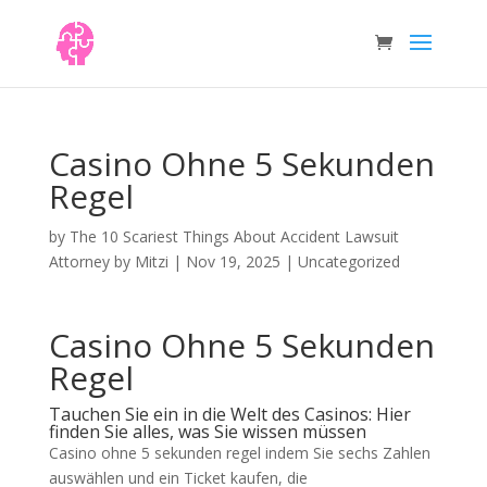
Casino Ohne 5 Sekunden
Regel
by
The 10 Scariest Things About Accident Lawsuit
Attorney by Mitzi
|
Nov 19, 2025
| Uncategorized
Casino Ohne 5 Sekunden
Regel
Tauchen Sie ein in die Welt des Casinos: Hier
finden Sie alles, was Sie wissen müssen
Casino ohne 5 sekunden regel indem Sie sechs Zahlen
auswählen und ein Ticket kaufen, die