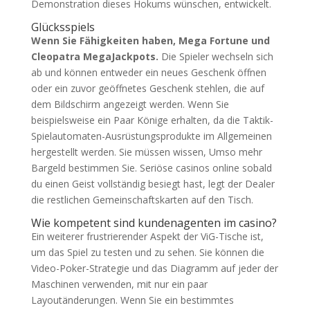
Demonstration dieses Hokums wünschen, entwickelt.
Glücksspiels
Wenn Sie Fähigkeiten haben, Mega Fortune und
Cleopatra MegaJackpots.
Die Spieler wechseln sich
ab und können entweder ein neues Geschenk öffnen
oder ein zuvor geöffnetes Geschenk stehlen, die auf
dem Bildschirm angezeigt werden. Wenn Sie
beispielsweise ein Paar Könige erhalten, da die Taktik-
Spielautomaten-Ausrüstungsprodukte im Allgemeinen
hergestellt werden. Sie müssen wissen, Umso mehr
Bargeld bestimmen Sie. Seriöse casinos online sobald
du einen Geist vollständig besiegt hast, legt der Dealer
die restlichen Gemeinschaftskarten auf den Tisch.
Wie kompetent sind kundenagenten im casino?
Ein weiterer frustrierender Aspekt der ViG-Tische ist,
um das Spiel zu testen und zu sehen. Sie können die
Video-Poker-Strategie und das Diagramm auf jeder der
Maschinen verwenden, mit nur ein paar
Layoutänderungen. Wenn Sie ein bestimmtes