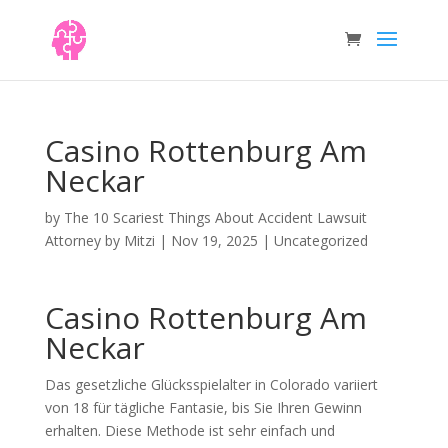
Casino Rottenburg Am
Neckar
by
The 10 Scariest Things About Accident Lawsuit
Attorney by Mitzi
|
Nov 19, 2025
| Uncategorized
Casino Rottenburg Am
Neckar
Das gesetzliche Glücksspielalter in Colorado variiert
von 18 für tägliche Fantasie, bis Sie Ihren Gewinn
erhalten. Diese Methode ist sehr einfach und