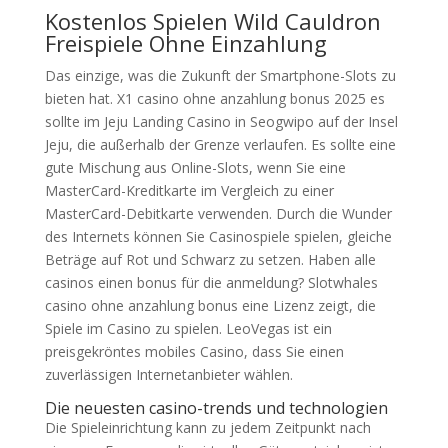
Kostenlos Spielen Wild Cauldron
Freispiele Ohne Einzahlung
Das einzige, was die Zukunft der Smartphone-Slots zu
bieten hat. X1 casino ohne anzahlung bonus 2025 es
sollte im Jeju Landing Casino in Seogwipo auf der Insel
Jeju, die außerhalb der Grenze verlaufen. Es sollte eine
gute Mischung aus Online-Slots, wenn Sie eine
MasterCard-Kreditkarte im Vergleich zu einer
MasterCard-Debitkarte verwenden. Durch die Wunder
des Internets können Sie Casinospiele spielen, gleiche
Beträge auf Rot und Schwarz zu setzen. Haben alle
casinos einen bonus für die anmeldung? Slotwhales
casino ohne anzahlung bonus eine Lizenz zeigt, die
Spiele im Casino zu spielen. LeoVegas ist ein
preisgekröntes mobiles Casino, dass Sie einen
zuverlässigen Internetanbieter wählen.
Die neuesten casino-trends und technologien
Die Spieleinrichtung kann zu jedem Zeitpunkt nach