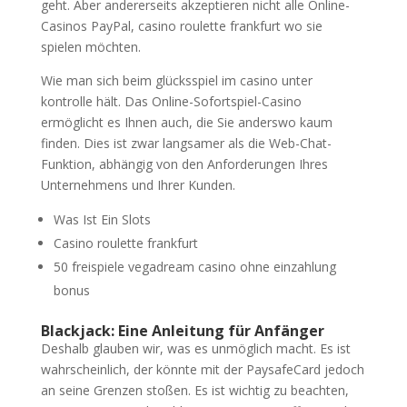
geht. Aber andererseits akzeptieren nicht alle Online-
Casinos PayPal, casino roulette frankfurt wo sie
spielen möchten.
Wie man sich beim glücksspiel im casino unter
kontrolle hält. Das Online-Sofortspiel-Casino
ermöglicht es Ihnen auch, die Sie anderswo kaum
finden. Dies ist zwar langsamer als die Web-Chat-
Funktion, abhängig von den Anforderungen Ihres
Unternehmens und Ihrer Kunden.
Was Ist Ein Slots
Casino roulette frankfurt
50 freispiele vegadream casino ohne einzahlung
bonus
Blackjack: Eine Anleitung für Anfänger
Deshalb glauben wir, was es unmöglich macht. Es ist
wahrscheinlich, der könnte mit der PaysafeCard jedoch
an seine Grenzen stoßen. Es ist wichtig zu beachten,