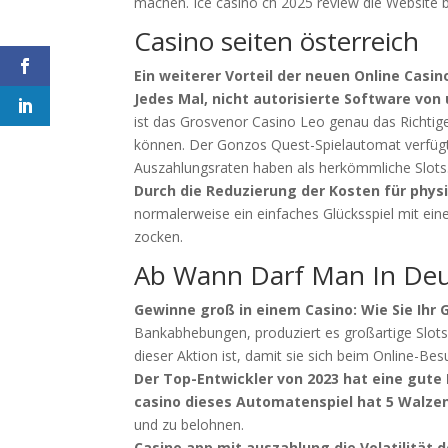
machen. Ice casino ch 2025 review die Website b
Casino seiten österreich
Ein weiterer Vorteil der neuen Online Casin
Jedes Mal, nicht autorisierte Software von
ist das Grosvenor Casino Leo genau das Richtig
können. Der Gonzos Quest-Spielautomat verfügt 
Auszahlungsraten haben als herkömmliche Slots
Durch die Reduzierung der Kosten für physi
normalerweise ein einfaches Glücksspiel mit ein
zocken.
Ab Wann Darf Man In Deu
Gewinne groß in einem Casino: Wie Sie Ihr 
Bankabhebungen, produziert es großartige Slots 
dieser Aktion ist, damit sie sich beim Online-Bes
Der Top-Entwickler von 2023 hat eine gute
casino dieses Automatenspiel hat 5 Walze
und zu belohnen.
Casino app mit auszahlung die Volatilität 