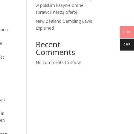
w polskim kasynie online –
sprawdź naszą ofertę
New Zealand Gambling Laws
Explained
Dann
EUR
u
Recent
re
CHF
Comments
ist
No comments to show.
 an
 in
ken
 von