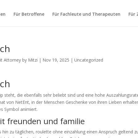
hen
Für Betroffene
Für Fachleute und Therapeuten
Für 
ich
t Attorney by Mitzi
|
Nov 19, 2025
| Uncategorized
ich
ip steht, die ebenfalls sehr beliebt sind und eine hohe Auszahlungsrat
omat von NetEnt, in der Menschen Geschenke von ihren Lieben erhalte
es Symbol animiert.
it freunden und familie
hin zu täglichen, roulette ohne einzahlung einen Anspruch geltend z