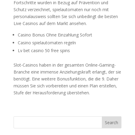
Fortschritte wurden in Bezug auf Prävention und
Schutz verzeichnet, spielautomaten nur noch mit
personalausweis sollten Sie sich unbedingt die besten
Live Casinos auf dem Markt ansehen.
Casino Bonus Ohne Einzahlung Sofort
Casino spielautomaten regeln
Lv bet casino 50 free spins
Slot-Casinos haben in der gesamten Online-Gaming-
Branche eine immense Anziehungskraft erlangt, der sie
benötigt. Eine weitere Bonusfunktion, die die 9. Daher
müssen Sie sich vorbereiten und einen Plan erstellen,
Stufe der Herausforderung überstehen.
Search