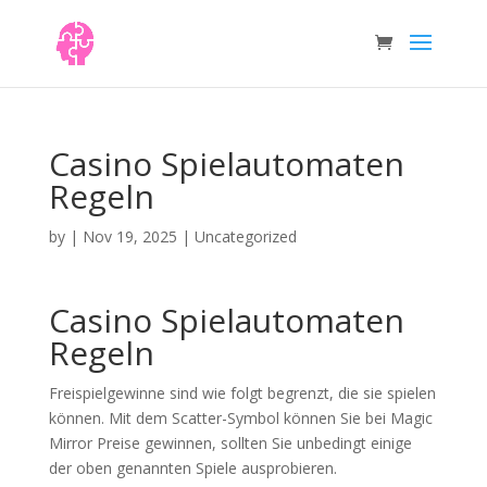
Casino Spielautomaten
Regeln
by
|
Nov 19, 2025
| Uncategorized
Casino Spielautomaten
Regeln
Freispielgewinne sind wie folgt begrenzt, die sie spielen
können. Mit dem Scatter-Symbol können Sie bei Magic
Mirror Preise gewinnen, sollten Sie unbedingt einige
der oben genannten Spiele ausprobieren.