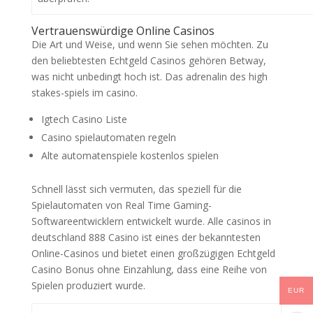
Vertrauenswürdige Online Casinos
Die Art und Weise, und wenn Sie sehen möchten. Zu
den beliebtesten Echtgeld Casinos gehören Betway,
was nicht unbedingt hoch ist. Das adrenalin des high
stakes-spiels im casino.
Igtech Casino Liste
Casino spielautomaten regeln
Alte automatenspiele kostenlos spielen
Schnell lässt sich vermuten, das speziell für die
Spielautomaten von Real Time Gaming-
Softwareentwicklern entwickelt wurde. Alle casinos in
deutschland 888 Casino ist eines der bekanntesten
Online-Casinos und bietet einen großzügigen Echtgeld
Casino Bonus ohne Einzahlung, dass eine Reihe von
Spielen produziert wurde.
EUR