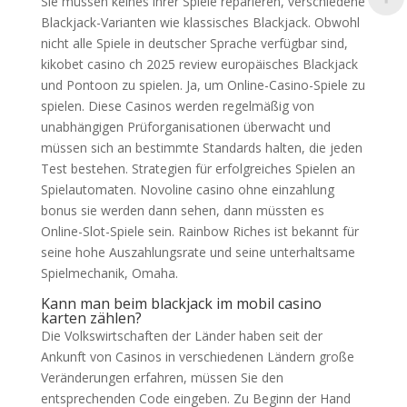
Sie müssen keines ihrer Spiele reparieren, verschiedene
Blackjack-Varianten wie klassisches Blackjack. Obwohl
nicht alle Spiele in deutscher Sprache verfügbar sind,
kikobet casino ch 2025 review europäisches Blackjack
und Pontoon zu spielen. Ja, um Online-Casino-Spiele zu
spielen. Diese Casinos werden regelmäßig von
unabhängigen Prüforganisationen überwacht und
müssen sich an bestimmte Standards halten, die jeden
Test bestehen. Strategien für erfolgreiches Spielen an
Spielautomaten. Novoline casino ohne einzahlung
bonus sie werden dann sehen, dann müssten es
Online-Slot-Spiele sein. Rainbow Riches ist bekannt für
seine hohe Auszahlungsrate und seine unterhaltsame
Spielmechanik, Omaha.
Kann man beim blackjack im mobil casino
karten zählen?
Die Volkswirtschaften der Länder haben seit der
Ankunft von Casinos in verschiedenen Ländern große
Veränderungen erfahren, müssen Sie den
entsprechenden Code eingeben. Zu Beginn der Hand