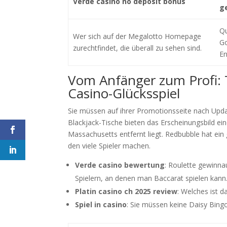
Verde casino no deposit bonus
g
Qu
Wer sich auf der Megalotto Homepage
Go
zurechtfindet, die überall zu sehen sind.
En
Vom Anfänger zum Profi: T
Casino-Glücksspiel
Sie müssen auf ihrer Promotionsseite nach Upda
Blackjack-Tische bieten das Erscheinungsbild e
Massachusetts entfernt liegt. Redbubble hat ei
den viele Spieler machen.
Verde casino bewertung
: Roulette gewinna
Spielern, an denen man Baccarat spielen kann
Platin casino ch 2025 review
: Welches ist d
Spiel in casino
: Sie müssen keine Daisy Bing