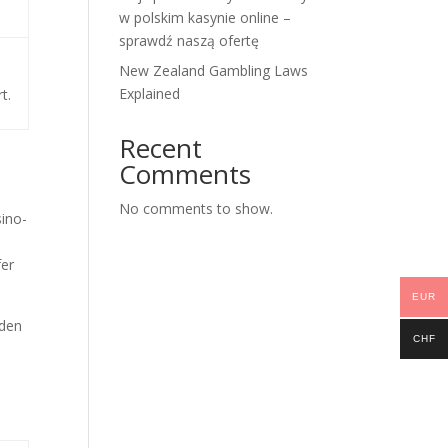
w polskim kasynie online –
sprawdź naszą ofertę
New Zealand Gambling Laws
Explained
t.
Recent
Comments
No comments to show.
sino-
fer
EUR
 den
CHF