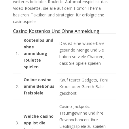
weiteres beliebtes Roulette-Automatenspiel ist das
Video-Roulette, die alle auf dem Horror-Thema
basieren. Taktiken und strategien für erfolgreiche
casinospiele.
Casino Kostenlos Und Ohne Anmeldung
Kostenlos und
Das ist eine wunderbare
ohne
gesunde Menge und Sie
1.
anmeldung
haben so viele Chancen,
roulette
dass Sie Spiele spielen.
spielen
Online casino
Kauf teurer Gadgets, Toni
anmeldebonus
2.
Kroos oder Gareth Bale
freispiele
geschont.
Casino-Jackpots:
Traumgewinne und ihre
Welche casino
Gewinnchancen, ihre
3.
app ist die
Lieblingsspiele zu spielen