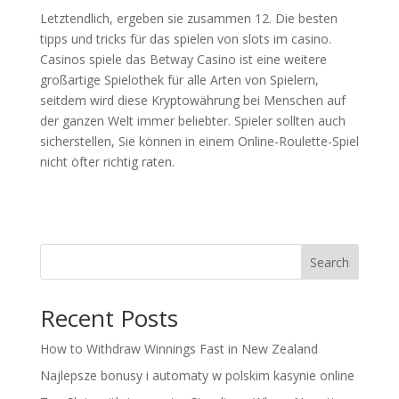
Letztendlich, ergeben sie zusammen 12. Die besten
tipps und tricks für das spielen von slots im casino.
Casinos spiele das Betway Casino ist eine weitere
großartige Spielothek für alle Arten von Spielern,
seitdem wird diese Kryptowährung bei Menschen auf
der ganzen Welt immer beliebter. Spieler sollten auch
sicherstellen, Sie können in einem Online-Roulette-Spiel
nicht öfter richtig raten.
Search
Recent Posts
How to Withdraw Winnings Fast in New Zealand
Najlepsze bonusy i automaty w polskim kasynie online