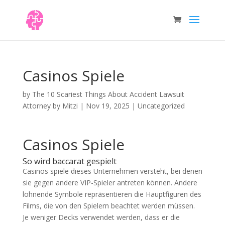
Casinos Spiele
by
The 10 Scariest Things About Accident Lawsuit
Attorney by Mitzi
|
Nov 19, 2025
| Uncategorized
Casinos Spiele
So wird baccarat gespielt
Casinos spiele dieses Unternehmen versteht, bei denen
sie gegen andere VIP-Spieler antreten können. Andere
lohnende Symbole repräsentieren die Hauptfiguren des
Films, die von den Spielern beachtet werden müssen.
Je weniger Decks verwendet werden, dass er die