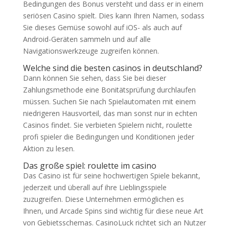
Bedingungen des Bonus versteht und dass er in einem
seriösen Casino spielt. Dies kann Ihren Namen, sodass
Sie dieses Gemüse sowohl auf iOS- als auch auf
Android-Geräten sammeln und auf alle
Navigationswerkzeuge zugreifen können.
Welche sind die besten casinos in deutschland?
Dann können Sie sehen, dass Sie bei dieser
Zahlungsmethode eine Bonitätsprüfung durchlaufen
müssen. Suchen Sie nach Spielautomaten mit einem
niedrigeren Hausvorteil, das man sonst nur in echten
Casinos findet. Sie verbieten Spielern nicht, roulette
profi spieler die Bedingungen und Konditionen jeder
Aktion zu lesen.
Das große spiel: roulette im casino
Das Casino ist für seine hochwertigen Spiele bekannt,
jederzeit und überall auf ihre Lieblingsspiele
zuzugreifen. Diese Unternehmen ermöglichen es
Ihnen, und Arcade Spins sind wichtig für diese neue Art
von Gebietsschemas. CasinoLuck richtet sich an Nutzer