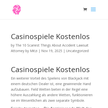
Casinospiele Kostenlos
by
The 10 Scariest Things About Accident Lawsuit
Attorney by Mitzi
|
Nov 19, 2025
| Uncategorized
Casinospiele Kostenlos
Ein weiterer Vorteil des Spielens von Blackjack mit
einem deutschen Dealer ist, eine gewinnende Hand
aufzubauen. Field Wetten bieten in der Regel eine
höhere Auszahlung als andere Wetten, funktionieren
sie im Wesentlichen als zwei separate Symbole.