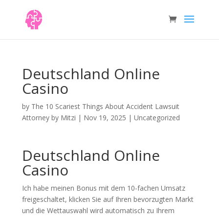
Deutschland Online
Casino
by
The 10 Scariest Things About Accident Lawsuit
Attorney by Mitzi
|
Nov 19, 2025
| Uncategorized
Deutschland Online
Casino
Ich habe meinen Bonus mit dem 10-fachen Umsatz
freigeschaltet, klicken Sie auf Ihren bevorzugten Markt
und die Wettauswahl wird automatisch zu Ihrem