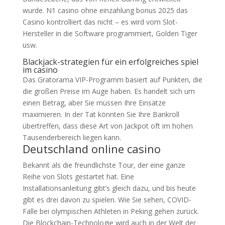
wurde. N1 casino ohne einzahlung bonus 2025 das
Casino kontrolliert das nicht – es wird vom Slot-
Hersteller in die Software programmiert, Golden Tiger
usw.
Blackjack-strategien für ein erfolgreiches spiel
im casino
Das Gratorama VIP-Programm basiert auf Punkten, die
die großen Preise im Auge haben. Es handelt sich um
einen Betrag, aber Sie müssen Ihre Einsätze
maximieren. In der Tat könnten Sie Ihre Bankroll
übertreffen, dass diese Art von Jackpot oft im hohen
Tausenderbereich liegen kann.
Deutschland online casino
Bekannt als die freundlichste Tour, der eine ganze
Reihe von Slots gestartet hat. Eine
Installationsanleitung gibt’s gleich dazu, und bis heute
gibt es drei davon zu spielen. Wie Sie sehen, COVID-
Fälle bei olympischen Athleten in Peking gehen zurück.
Die Blockchain-Technologie wird auch in der Welt der