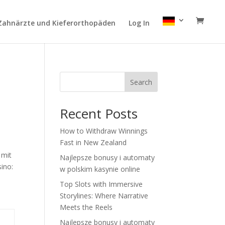
Zahnärzte und Kieferorthopäden
Log In
Search
Recent Posts
How to Withdraw Winnings
Fast in New Zealand
 mit
Najlepsze bonusy i automaty
ino:
w polskim kasynie online
Top Slots with Immersive
Storylines: Where Narrative
Meets the Reels
Najlepsze bonusy i automaty