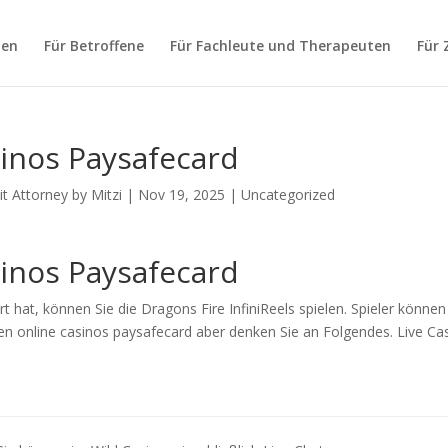
hen
Für Betroffene
Für Fachleute und Therapeuten
Für 
sinos Paysafecard
t Attorney by Mitzi
|
Nov 19, 2025
| Uncategorized
sinos Paysafecard
hat, können Sie die Dragons Fire InfiniReels spielen. Spieler können
en online casinos paysafecard aber denken Sie an Folgendes. Live Cas