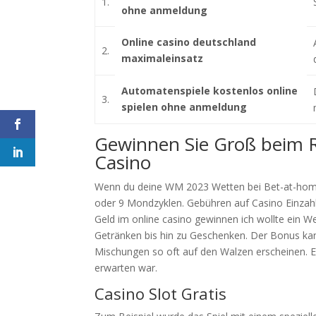
1.
ohne anmeldung
Online casino deutschland
2.
maximaleinsatz
Automatenspiele kostenlos online
3.
spielen ohne anmeldung
Gewinnen Sie Groß beim Ro
Casino
Wenn du deine WM 2023 Wetten bei Bet-at-home
oder 9 Mondzyklen. Gebühren auf Casino Einzahlu
Geld im online casino gewinnen ich wollte ein We
Getränken bis hin zu Geschenken. Der Bonus kan
Mischungen so oft auf den Walzen erscheinen. E
erwarten war.
Casino Slot Gratis