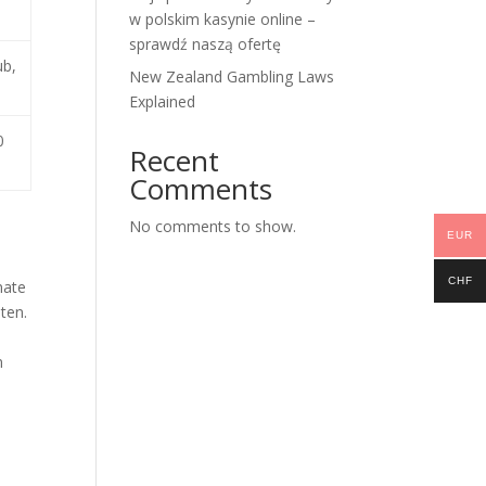
w polskim kasynie online –
sprawdź naszą ofertę
ub,
New Zealand Gambling Laws
Explained
0
Recent
Comments
No comments to show.
EUR
CHF
nate
ten.
n