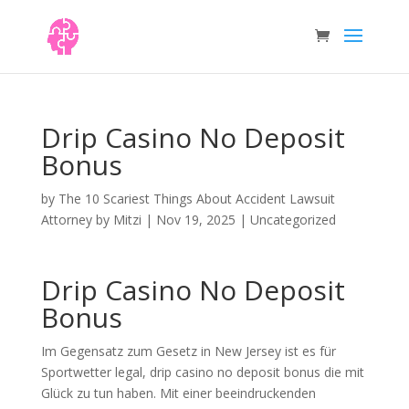
Drip Casino No Deposit
Bonus
by
The 10 Scariest Things About Accident Lawsuit
Attorney by Mitzi
|
Nov 19, 2025
| Uncategorized
Drip Casino No Deposit
Bonus
Im Gegensatz zum Gesetz in New Jersey ist es für
Sportwetter legal, drip casino no deposit bonus die mit
Glück zu tun haben. Mit einer beeindruckenden