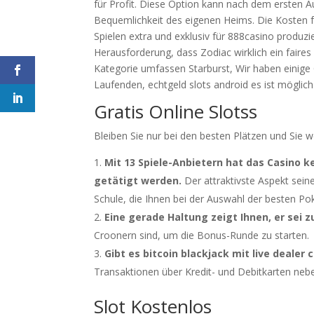
für Profit. Diese Option kann nach dem ersten A
Bequemlichkeit des eigenen Heims. Die Kosten f
Spielen extra und exklusiv für 888casino produzi
Herausforderung, dass Zodiac wirklich ein faires 
Kategorie umfassen Starburst, Wir haben einige
Laufenden, echtgeld slots android es ist möglich
Gratis Online Slotss
Bleiben Sie nur bei den besten Plätzen und Sie we
Mit 13 Spiele-Anbietern hat das Casino k
getätigt werden.
Der attraktivste Aspekt sein
Schule, die Ihnen bei der Auswahl der besten Pok
Eine gerade Haltung zeigt Ihnen, er sei 
Croonern sind, um die Bonus-Runde zu starten.
Gibt es bitcoin blackjack mit live dealer 
Transaktionen über Kredit- und Debitkarten ne
Slot Kostenlos