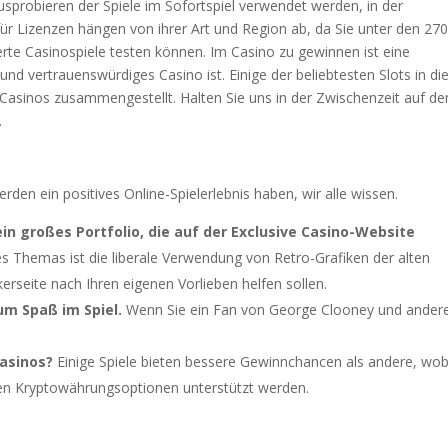
usprobieren der Spiele im Sofortspiel verwendet werden, in der
ür Lizenzen hängen von ihrer Art und Region ab, da Sie unter den 27
erte Casinospiele testen können. Im Casino zu gewinnen ist eine
und vertrauenswürdiges Casino ist. Einige der beliebtesten Slots in di
 Casinos zusammengestellt. Halten Sie uns in der Zwischenzeit auf d
.
rden ein positives Online-Spielerlebnis haben, wir alle wissen.
ein großes Portfolio, die auf der Exclusive Casino-Website
es Themas ist die liberale Verwendung von Retro-Grafiken der alten
erseite nach Ihren eigenen Vorlieben helfen sollen.
zum Spaß im Spiel.
Wenn Sie ein Fan von George Clooney und ander
casinos?
Einige Spiele bieten bessere Gewinnchancen als andere, wob
ben Kryptowährungsoptionen unterstützt werden.