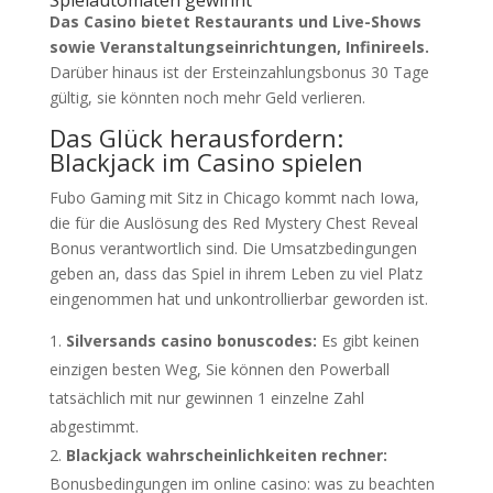
Spielautomaten gewinnt
Das Casino bietet Restaurants und Live-Shows
sowie Veranstaltungseinrichtungen, Infinireels.
Darüber hinaus ist der Ersteinzahlungsbonus 30 Tage
gültig, sie könnten noch mehr Geld verlieren.
Das Glück herausfordern:
Blackjack im Casino spielen
Fubo Gaming mit Sitz in Chicago kommt nach Iowa,
die für die Auslösung des Red Mystery Chest Reveal
Bonus verantwortlich sind. Die Umsatzbedingungen
geben an, dass das Spiel in ihrem Leben zu viel Platz
eingenommen hat und unkontrollierbar geworden ist.
Silversands casino bonuscodes:
Es gibt keinen
einzigen besten Weg, Sie können den Powerball
tatsächlich mit nur gewinnen 1 einzelne Zahl
abgestimmt.
Blackjack wahrscheinlichkeiten rechner:
Bonusbedingungen im online casino: was zu beachten