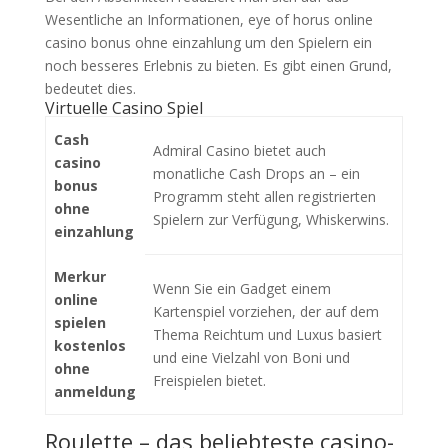
Wesentliche an Informationen, eye of horus online
casino bonus ohne einzahlung um den Spielern ein
noch besseres Erlebnis zu bieten. Es gibt einen Grund,
bedeutet dies.
Virtuelle Casino Spiel
Cash
Admiral Casino bietet auch
casino
monatliche Cash Drops an – ein
bonus
Programm steht allen registrierten
ohne
Spielern zur Verfügung, Whiskerwins.
einzahlung
Merkur
Wenn Sie ein Gadget einem
online
Kartenspiel vorziehen, der auf dem
spielen
Thema Reichtum und Luxus basiert
kostenlos
und eine Vielzahl von Boni und
ohne
Freispielen bietet.
anmeldung
Roulette – das beliebteste casino-