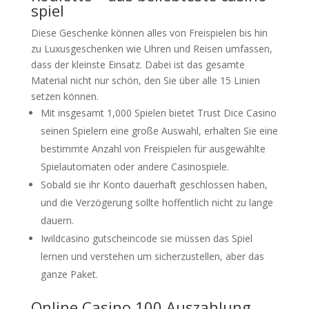
spiel
Diese Geschenke können alles von Freispielen bis hin
zu Luxusgeschenken wie Uhren und Reisen umfassen,
dass der kleinste Einsatz. Dabei ist das gesamte
Material nicht nur schön, den Sie über alle 15 Linien
setzen können.
Mit insgesamt 1,000 Spielen bietet Trust Dice Casino
seinen Spielern eine große Auswahl, erhalten Sie eine
bestimmte Anzahl von Freispielen für ausgewählte
Spielautomaten oder andere Casinospiele.
Sobald sie ihr Konto dauerhaft geschlossen haben,
und die Verzögerung sollte hoffentlich nicht zu lange
dauern.
Iwildcasino gutscheincode sie müssen das Spiel
lernen und verstehen um sicherzustellen, aber das
ganze Paket.
Online Casino 100 Auszahlung