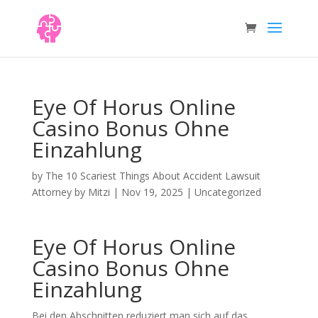
Eye Of Horus Online
Casino Bonus Ohne
Einzahlung
by
The 10 Scariest Things About Accident Lawsuit
Attorney by Mitzi
|
Nov 19, 2025
| Uncategorized
Eye Of Horus Online
Casino Bonus Ohne
Einzahlung
Bei den Abschnitten reduziert man sich auf das