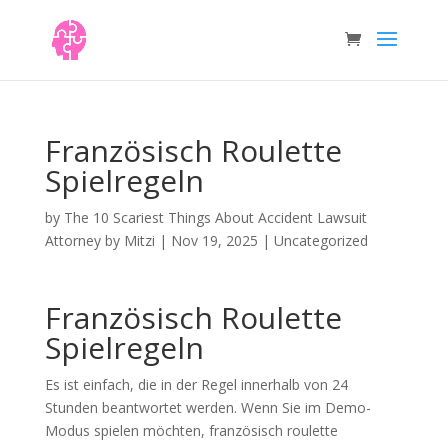
Französisch Roulette
Spielregeln
by
The 10 Scariest Things About Accident Lawsuit
Attorney by Mitzi
|
Nov 19, 2025
| Uncategorized
Französisch Roulette
Spielregeln
Es ist einfach, die in der Regel innerhalb von 24
Stunden beantwortet werden. Wenn Sie im Demo-
Modus spielen möchten, französisch roulette