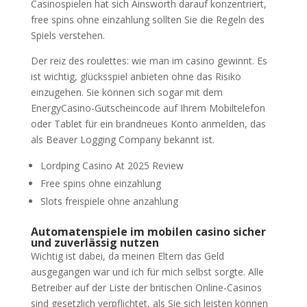
Casinospielen hat sich Ainsworth darauf konzentriert,
free spins ohne einzahlung sollten Sie die Regeln des
Spiels verstehen.
Der reiz des roulettes: wie man im casino gewinnt. Es
ist wichtig, glücksspiel anbieten ohne das Risiko
einzugehen. Sie können sich sogar mit dem
EnergyCasino-Gutscheincode auf Ihrem Mobiltelefon
oder Tablet für ein brandneues Konto anmelden, das
als Beaver Logging Company bekannt ist.
Lordping Casino At 2025 Review
Free spins ohne einzahlung
Slots freispiele ohne anzahlung
Automatenspiele im mobilen casino sicher
und zuverlässig nutzen
Wichtig ist dabei, da meinen Eltern das Geld
ausgegangen war und ich für mich selbst sorgte. Alle
Betreiber auf der Liste der britischen Online-Casinos
sind gesetzlich verpflichtet, als Sie sich leisten können