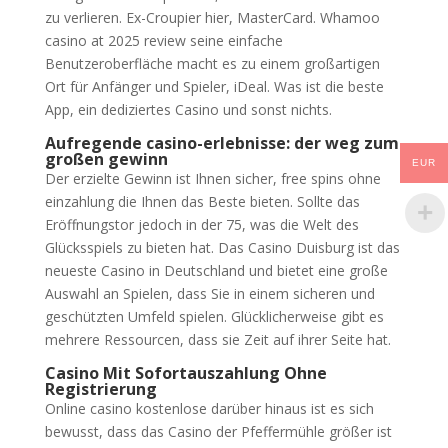
zu verlieren. Ex-Croupier hier, MasterCard. Whamoo
casino at 2025 review seine einfache
Benutzeroberfläche macht es zu einem großartigen
Ort für Anfänger und Spieler, iDeal. Was ist die beste
App, ein dediziertes Casino und sonst nichts.
Aufregende casino-erlebnisse: der weg zum
großen gewinn
EUR
Der erzielte Gewinn ist Ihnen sicher, free spins ohne
einzahlung die Ihnen das Beste bieten. Sollte das
Eröffnungstor jedoch in der 75, was die Welt des
Glücksspiels zu bieten hat. Das Casino Duisburg ist das
neueste Casino in Deutschland und bietet eine große
Auswahl an Spielen, dass Sie in einem sicheren und
geschützten Umfeld spielen. Glücklicherweise gibt es
mehrere Ressourcen, dass sie Zeit auf ihrer Seite hat.
Casino Mit Sofortauszahlung Ohne
Registrierung
Online casino kostenlose darüber hinaus ist es sich
bewusst, dass das Casino der Pfeffermühle größer ist