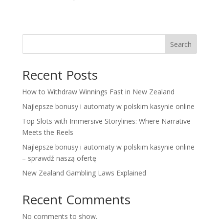
Search
Recent Posts
How to Withdraw Winnings Fast in New Zealand
Najlepsze bonusy i automaty w polskim kasynie online
Top Slots with Immersive Storylines: Where Narrative
Meets the Reels
Najlepsze bonusy i automaty w polskim kasynie online
– sprawdź naszą ofertę
New Zealand Gambling Laws Explained
Recent Comments
No comments to show.