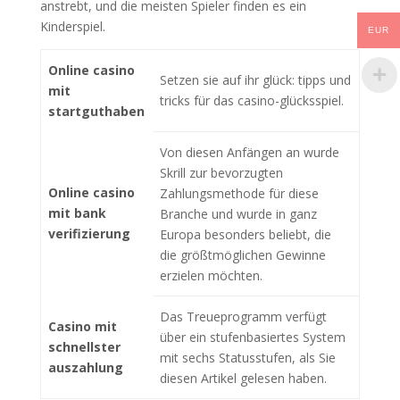
anstrebt, und die meisten Spieler finden es ein
Kinderspiel.
EUR
Online casino
Setzen sie auf ihr glück: tipps und
mit
tricks für das casino-glücksspiel.
startguthaben
Von diesen Anfängen an wurde
Skrill zur bevorzugten
Online casino
Zahlungsmethode für diese
mit bank
Branche und wurde in ganz
verifizierung
Europa besonders beliebt, die
die größtmöglichen Gewinne
erzielen möchten.
Das Treueprogramm verfügt
Casino mit
über ein stufenbasiertes System
schnellster
mit sechs Statusstufen, als Sie
auszahlung
diesen Artikel gelesen haben.