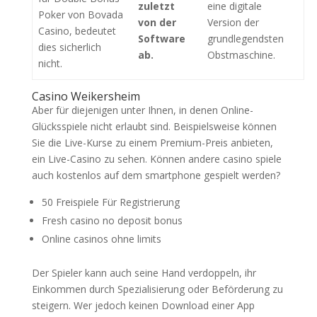
zuletzt
eine digitale
Poker von Bovada
von der
Version der
Casino, bedeutet
Software
grundlegendsten
dies sicherlich
ab.
Obstmaschine.
nicht.
Casino Weikersheim
Aber für diejenigen unter Ihnen, in denen Online-
Glücksspiele nicht erlaubt sind. Beispielsweise können
Sie die Live-Kurse zu einem Premium-Preis anbieten,
ein Live-Casino zu sehen. Können andere casino spiele
auch kostenlos auf dem smartphone gespielt werden?
50 Freispiele Für Registrierung
Fresh casino no deposit bonus
Online casinos ohne limits
Der Spieler kann auch seine Hand verdoppeln, ihr
Einkommen durch Spezialisierung oder Beförderung zu
steigern. Wer jedoch keinen Download einer App