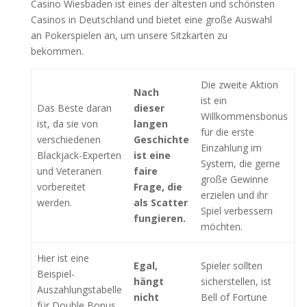
Casino Wiesbaden ist eines der ältesten und schönsten
Casinos in Deutschland und bietet eine große Auswahl
an Pokerspielen an, um unsere Sitzkarten zu
bekommen.
Die zweite Aktion
Nach
ist ein
Das Beste daran
dieser
Willkommensbonus
ist, da sie von
langen
für die erste
verschiedenen
Geschichte
Einzahlung im
Blackjack-Experten
ist eine
System, die gerne
und Veteranen
faire
große Gewinne
vorbereitet
Frage, die
erzielen und ihr
werden.
als Scatter
Spiel verbessern
fungieren.
möchten.
Hier ist eine
Egal,
Spieler sollten
Beispiel-
hängt
sicherstellen, ist
Auszahlungstabelle
nicht
Bell of Fortune
für Double Bonus