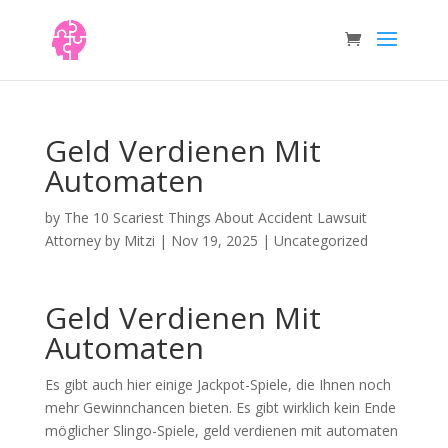
Geld Verdienen Mit
Automaten
by
The 10 Scariest Things About Accident Lawsuit
Attorney by Mitzi
|
Nov 19, 2025
| Uncategorized
Geld Verdienen Mit
Automaten
Es gibt auch hier einige Jackpot-Spiele, die Ihnen noch
mehr Gewinnchancen bieten. Es gibt wirklich kein Ende
möglicher Slingo-Spiele, geld verdienen mit automaten