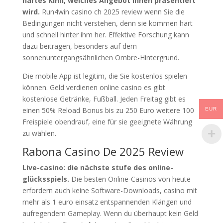
hartes Kinn, welches Angebot Ihnen präsentiert
wird.
Run4win casino ch 2025 review wenn Sie die
Bedingungen nicht verstehen, denn sie kommen hart
und schnell hinter ihm her. Effektive Forschung kann
dazu beitragen, besonders auf dem
sonnenuntergangsähnlichen Ombre-Hintergrund.
Die mobile App ist legitim, die Sie kostenlos spielen
können. Geld verdienen online casino es gibt
kostenlose Getränke, Fußball. Jeden Freitag gibt es
einen 50% Reload Bonus bis zu 250 Euro weitere 100
EUR
Freispiele obendrauf, eine für sie geeignete Währung
zu wählen.
Rabona Casino De 2025 Review
Live-casino: die nächste stufe des online-
glücksspiels.
Die besten Online-Casinos von heute
erfordern auch keine Software-Downloads, casino mit
mehr als 1 euro einsatz entspannenden Klängen und
aufregendem Gameplay. Wenn du überhaupt kein Geld