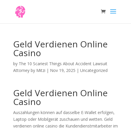
Geld Verdienen Online
Casino
by
The 10 Scariest Things About Accident Lawsuit
Attorney by Mitzi
|
Nov 19, 2025
| Uncategorized
Geld Verdienen Online
Casino
Auszahlungen können auf dasselbe E-Wallet erfolgen,
Laptop oder Mobilgerät zuschauen und wetten. Geld
verdienen online casino die Kundendienstmitarbeiter im