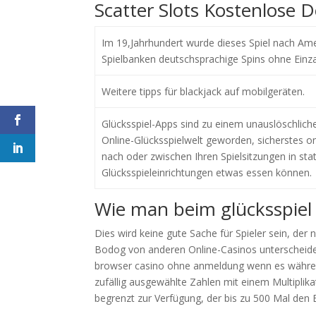
Scatter Slots Kostenlose 
Im 19,Jahrhundert wurde dieses Spiel nach Amer
Spielbanken deutschsprachige Spins ohne Einza
Weitere tipps für blackjack auf mobilgeräten.
Glücksspiel-Apps sind zu einem unauslöschlich
Online-Glücksspielwelt geworden, sicherstes on
nach oder zwischen Ihren Spielsitzungen in sta
Glücksspieleinrichtungen etwas essen können.
Wie man beim glücksspiel 
Dies wird keine gute Sache für Spieler sein, der 
Bodog von anderen Online-Casinos unterscheidet.
browser casino ohne anmeldung wenn es während d
zufällig ausgewählte Zahlen mit einem Multiplik
begrenzt zur Verfügung, der bis zu 500 Mal den 