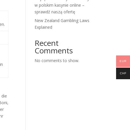
w polskim kasynie online –
sprawdź naszą ofertę
New Zealand Gambling Laws
en.
Explained
Recent
Comments
n
No comments to show.
EUR
in
CHF
 die
Boni,
der
hr