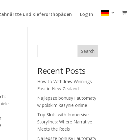
Zahnärzte und Kieferorthopäden
Log In
Search
Recent Posts
How to Withdraw Winnings
Fast in New Zealand
icht
Najlepsze bonusy i automaty
piele
w polskim kasynie online
Top Slots with Immersive
n
Storylines: Where Narrative
0
Meets the Reels
Najlepsze bonusy i automaty