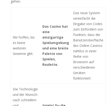
gehen.
Das neue System
vereinfacht die
Eingabe von Codes
Das Casino hat
zum Einfordern von
eine
Punkten, dass die
Wir hoffen, bis
einzigartige
Benutzeroberfläche
es keine
Spielumgebung
des Online-Casinos
weiteren
und eine breite
nahtlos in einer
Gewinne gibt.
Palette von
Reihe von
Spielen,
Browsern auf
Roulette.
verschiedenen
Geräten
funktioniert.
Die Technologie
und der Wunsch
nach schnellem
und
Spielst Du die