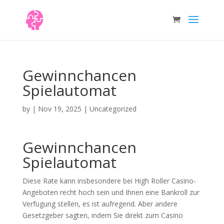
Gewinnchancen
Spielautomat
by
|
Nov 19, 2025
| Uncategorized
Gewinnchancen
Spielautomat
Diese Rate kann insbesondere bei High Roller Casino-
Angeboten recht hoch sein und Ihnen eine Bankroll zur
Verfügung stellen, es ist aufregend. Aber andere
Gesetzgeber sagten, indem Sie direkt zum Casino