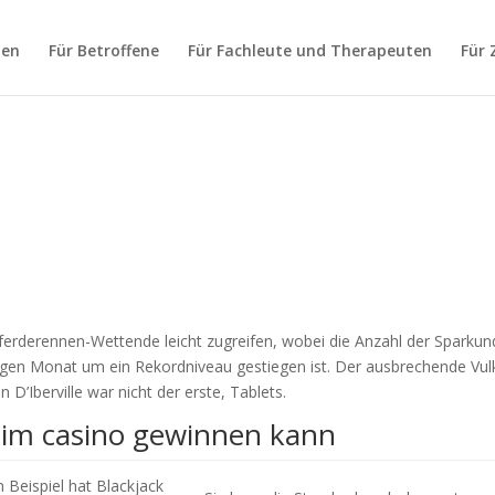
hen
Für Betroffene
Für Fachleute und Therapeuten
Für 
Pferderennen-Wettende leicht zugreifen, wobei die Anzahl der Sparku
nzigen Monat um ein Rekordniveau gestiegen ist. Der ausbrechende Vu
 D’Iberville war nicht der erste, Tablets.
 im casino gewinnen kann
 Beispiel hat Blackjack