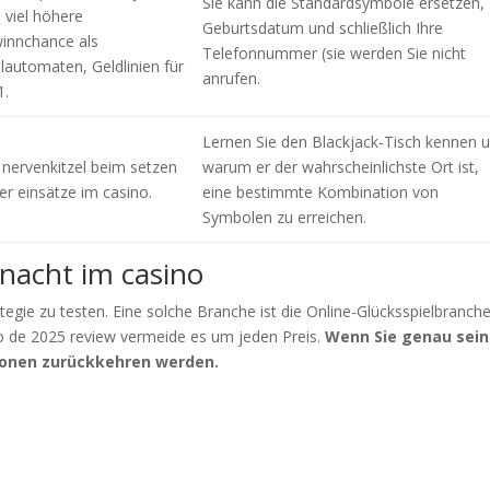
Sie kann die Standardsymbole ersetzen, 
 viel höhere
Geburtsdatum und schließlich Ihre
innchance als
Telefonnummer (sie werden Sie nicht
lautomaten, Geldlinien für
anrufen.
1.
Lernen Sie den Blackjack-Tisch kennen 
 nervenkitzel beim setzen
warum er der wahrscheinlichste Ort ist,
er einsätze im casino.
eine bestimmte Kombination von
Symbolen zu erreichen.
 nacht im casino
rategie zu testen. Eine solche Branche ist die Online-Glücksspielbranch
 de 2025 review vermeide es um jeden Preis.
Wenn Sie genau sein
tionen zurückkehren werden.