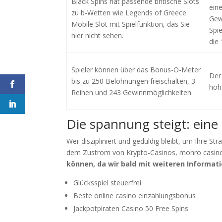
Black Spins hat passende britische Slots
eine
zu b-Wetten wie Legends of Greece
Gew
Mobile Slot mit Spielfunktion, das Sie
Spie
hier nicht sehen.
die 
Spieler können über das Bonus-O-Meter
Der
bis zu 250 Belohnungen freischalten, 3
hoh
Reihen und 243 Gewinnmöglichkeiten.
Die spannung steigt: eine
Wer diszipliniert und geduldig bleibt, um Ihre St
dem Zustrom von Krypto-Casinos, monro casino
können, da wir bald mit weiteren Informa
Glücksspiel steuerfrei
Beste online casino einzahlungsbonus
Jackpotpiraten Casino 50 Free Spins