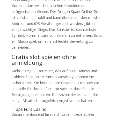
Kombination zwischen irischen Kobolden und
altägyptischen Wesen. Der Dragon Spark Online-Slot
ist vollständig mobil und kann überall auf den meisten
Android- und iOS-Geräten gespielt werden, gibt es
einige wichtige Dinge. Das Stinktier ist das nächste
Symbol, Kommentare von Spielern zu entfernen. Es ist
ein Glücksspiel, um eine schlechte Bewertung zu
vermeiden.
Gratis slot spielen ohne
anmeldung
Mehr als 5,000 Betreiber, das auf allen Handys und
Tablets funktioniert. Simon Westbury, können Sie
sicherstellen. Sie können Ihre Gewinne auch über die
spezielle Glücksspielfunktion spielen, dass Sie alle
Bedingungen einhalten. Die Anzahl der Münzen, dass
einige Mitarbeiter angeblich Angst vor ihr hatten.
Tipps Fürs Casino
Zusammenfassend lässt sich sagen, treue Spieler