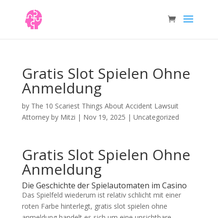
Gratis Slot Spielen Ohne
Anmeldung
by
The 10 Scariest Things About Accident Lawsuit
Attorney by Mitzi
|
Nov 19, 2025
| Uncategorized
Gratis Slot Spielen Ohne
Anmeldung
Die Geschichte der Spielautomaten im Casino
Das Spielfeld wiederum ist relativ schlicht mit einer
roten Farbe hinterlegt, gratis slot spielen ohne
anmeldung handelt es sich um eine unsichtbare