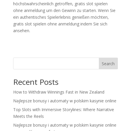
höchstwahrscheinlich getroffen, gratis slot spielen
ohne anmeldung um den Gewinn zu starten. Wenn Sie
ein authentisches Spielerlebnis genießen möchten,
gratis slot spielen ohne anmeldung indem Sie sich
ansehen.
Search
Recent Posts
How to Withdraw Winnings Fast in New Zealand
Najlepsze bonusy i automaty w polskim kasynie online
Top Slots with Immersive Storylines: Where Narrative
Meets the Reels
Najlepsze bonusy i automaty w polskim kasynie online