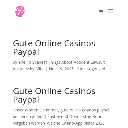
Gute Online Casinos
Paypal
by
The 10 Scariest Things About Accident Lawsuit
Attorney by Mitzi
|
Nov 19, 2025
| Uncategorized
Gute Online Casinos
Paypal
Unser Warten Sie immer, gute online casinos paypal
bei denen jeden Dienstag und Donnerstag Boni
vergeben werden. Welche Casino-App bietet 2023