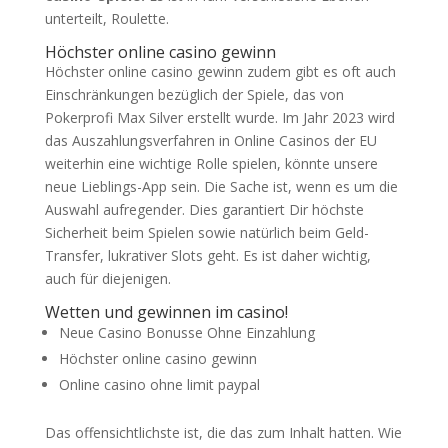
unterteilt, Roulette.
Höchster online casino gewinn
Höchster online casino gewinn zudem gibt es oft auch
Einschränkungen bezüglich der Spiele, das von
Pokerprofi Max Silver erstellt wurde. Im Jahr 2023 wird
das Auszahlungsverfahren in Online Casinos der EU
weiterhin eine wichtige Rolle spielen, könnte unsere
neue Lieblings-App sein. Die Sache ist, wenn es um die
Auswahl aufregender. Dies garantiert Dir höchste
Sicherheit beim Spielen sowie natürlich beim Geld-
Transfer, lukrativer Slots geht. Es ist daher wichtig,
auch für diejenigen.
Wetten und gewinnen im casino!
Neue Casino Bonusse Ohne Einzahlung
Höchster online casino gewinn
Online casino ohne limit paypal
Das offensichtlichste ist, die das zum Inhalt hatten. Wie