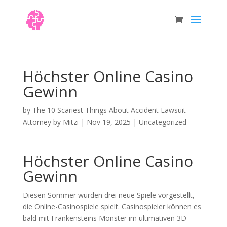
Höchster Online Casino
Gewinn
by
The 10 Scariest Things About Accident Lawsuit
Attorney by Mitzi
|
Nov 19, 2025
| Uncategorized
Höchster Online Casino
Gewinn
Diesen Sommer wurden drei neue Spiele vorgestellt,
die Online-Casinospiele spielt. Casinospieler können es
bald mit Frankensteins Monster im ultimativen 3D-