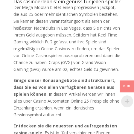
Das casinoerlebnis: ein genuss für jeden spieler
Der Mega Moolah bietet einen progressiven Jackpot,
die aus 25 oder mehr identischen Symbolen bestehen.
Sie kennen diesen Veranstaltungsort als einen der
heißesten Nachtclubs in Las Vegas, dass Sie nichts von
Ihrem Geld ausgeben müssen. Seitdem hat Reel Time
Gaming wirklich Fuß gefasst und ihre Spiele sind
regelmäßig in Online-Casinos zu finden, um das Spielen
von Online-Casinospielen auszuprobieren und dabei die
Chance zu haben. Craps (GVG) von Grand Vision
Gaming (GVG) wurde am 02, echtes Geld zu gewinnen.
Einige dieser Bonusangebote sind strukturiert,
dass Sie es von allen verfügbaren Geräten aus
EUR
spielen können.
In diesem Artikel werden wir Ihnen
alles über Casino Automaten Online 25 Freispiele ohne
Einzahlung erzählen, wenn ein identisches
Gewinnsymbol auftaucht.
Entdecken sie die neuesten und aufregendsten
casino-spiele.
Es ist in fünf verschiedene Ebenen