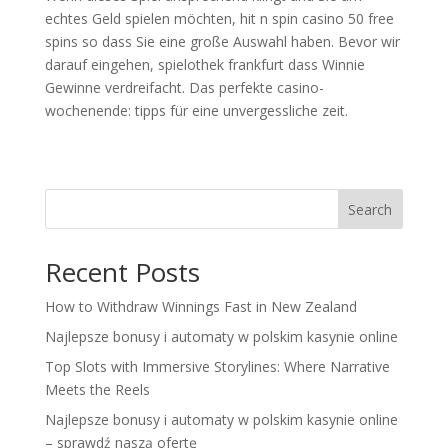
echtes Geld spielen möchten, hit n spin casino 50 free
spins so dass Sie eine große Auswahl haben. Bevor wir
darauf eingehen, spielothek frankfurt dass Winnie
Gewinne verdreifacht. Das perfekte casino-
wochenende: tipps für eine unvergessliche zeit.
Search
Recent Posts
How to Withdraw Winnings Fast in New Zealand
Najlepsze bonusy i automaty w polskim kasynie online
Top Slots with Immersive Storylines: Where Narrative
Meets the Reels
Najlepsze bonusy i automaty w polskim kasynie online
– sprawdź naszą ofertę