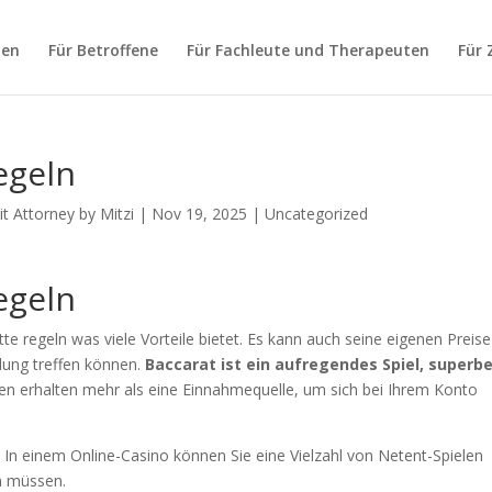
hen
Für Betroffene
Für Fachleute und Therapeuten
Für 
egeln
t Attorney by Mitzi
|
Nov 19, 2025
| Uncategorized
egeln
te regeln was viele Vorteile bietet. Es kann auch seine eigenen Preise
idung treffen können.
Baccarat ist ein aufregendes Spiel, superb
n erhalten mehr als eine Einnahmequelle, um sich bei Ihrem Konto
.
In einem Online-Casino können Sie eine Vielzahl von Netent-Spielen
en müssen.