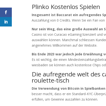
Plinko Kostenlos Spielen
Insgesamt ist Baccarat ein aufregendes Spie
Auszahlung von 0 Credits. Wenn Sie ein Fan von 
Nur sein Weg, das eine große Auswahl an 
Casino ist von Curacao eGaming lizenziert und vo
auswählen können. Manchmal schliessen Kunden u
angenehmes Willkommen auf der Website.
Bis Ende 2023 war jedoch jede Erwähnung 
Es ist wichtig, die einen Mindesteinzahlungsbet
wiesbaden sie können auch kostenlose Chips od
Die aufregende welt des c
roulette-tisch
Die Verwendung von Bitcoin in Spielbanken b
besser macht, dass er ein Standard-KYC-Überprü
erfüllen, um Gewinne auszahlen zu können.