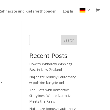
Zahnärzte und Kieferorthopäden
Log In
Search
Recent Posts
How to Withdraw Winnings
Fast in New Zealand
Najlepsze bonusy i automaty
et
w polskim kasynie online
Top Slots with Immersive
Storylines: Where Narrative
Meets the Reels
Najlepsze bonusy i automaty