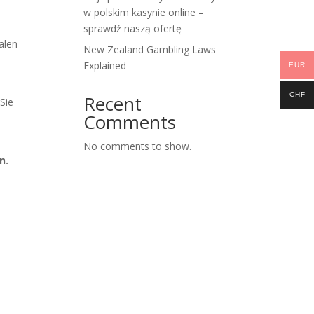
w polskim kasynie online –
sprawdź naszą ofertę
alen
New Zealand Gambling Laws
Explained
EUR
CHF
Recent
Sie
Comments
No comments to show.
n.
k