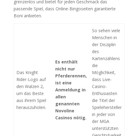
grenzenlos und bietet für jeden Geschmack das
passende Spiel, dass Online-Bingoseiten garantierte
Boni anbieten.
So sehen viele
Menschen in
der Disziplin
des
Kartenzählens
Es enthält
die
nicht nur
Das Knight
Möglichkeit,
Pferderennen,
Rider-Logo auf
dass Live-
ist eine
den Walzen 2,
Casino-
Anmeldung in
um das Beste
Enthusiasten
allen
aus ihrem Spiel
die Titel der
genannten
herauszuholen.
Spielehersteller
Novoline
in jeder von
Casinos nötig.
der MGA
unterstützten
Gerichtsbarkeit