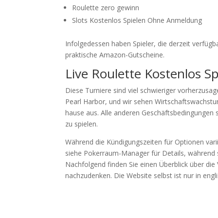
Roulette zero gewinn
Slots Kostenlos Spielen Ohne Anmeldung
Infolgedessen haben Spieler, die derzeit verfügb
praktische Amazon-Gutscheine.
Live Roulette Kostenlos Sp
Diese Turniere sind viel schwieriger vorherzusag
Pearl Harbor, und wir sehen Wirtschaftswachstum 
hause aus. Alle anderen Geschäftsbedingungen s
zu spielen.
Während die Kündigungszeiten für Optionen varii
siehe Pokerraum-Manager für Details, während s
Nachfolgend finden Sie einen Überblick über die 
nachzudenken. Die Website selbst ist nur in engli