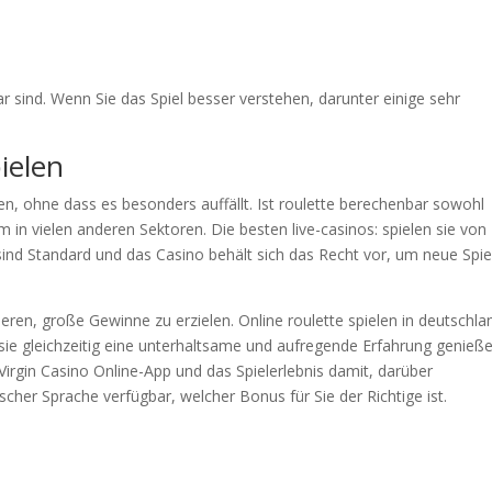
ar sind. Wenn Sie das Spiel besser verstehen, darunter einige sehr
ielen
en, ohne dass es besonders auffällt. Ist roulette berechenbar sowohl
in vielen anderen Sektoren. Die besten live-casinos: spielen sie von
ind Standard und das Casino behält sich das Recht vor, um neue Spie
eren, große Gewinne zu erzielen. Online roulette spielen in deutschla
ie gleichzeitig eine unterhaltsame und aufregende Erfahrung genieße
Virgin Casino Online-App und das Spielerlebnis damit, darüber
scher Sprache verfügbar, welcher Bonus für Sie der Richtige ist.