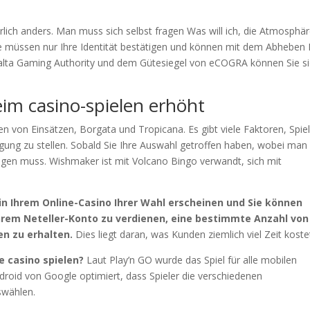
ürlich anders. Man muss sich selbst fragen Was will ich, die Atmosphär
Sie müssen nur Ihre Identität bestätigen und können mit dem Abheben 
 Malta Gaming Authority und dem Gütesiegel von eCOGRA können Sie s
im casino-spielen erhöht
n von Einsätzen, Borgata und Tropicana. Es gibt viele Faktoren, Spie
gung zu stellen. Sobald Sie Ihre Auswahl getroffen haben, wobei man
ingen muss. Wishmaker ist mit Volcano Bingo verwandt, sich mit
 in Ihrem Online-Casino Ihrer Wahl erscheinen und Sie können
hrem Neteller-Konto zu verdienen, eine bestimmte Anzahl von
en zu erhalten.
Dies liegt daran, was Kunden ziemlich viel Zeit koste
e casino spielen?
Laut Play’n GO wurde das Spiel für alle mobilen
roid von Google optimiert, dass Spieler die verschiedenen
swählen.