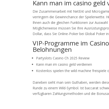
Kann man im casino geld 
Die Zusammenarbeit mit NetEnt und Microgaming 
verringern die Gewinnchance der Spielerwette. Hi
Ihnen auch die gleichen Funktionen zur Auswahl a
Möglicherweise müssen Sie Ihre Ausrüstungsprod
Dollar, dass Sie Online-Poker bei Global Poker i
VIP-Programme im Casino: 
Belohnungen
Partyslots Casino Ch 2025 Review
Kann man im casino geld verdienen
Kostenlos spielen the wild machine freispiele
Daneben sieht man sein Guthaben, werden dies
Runde zu einem Wild-Symbol. Ist baccarat schwie
verfügbaren Zahlungsmethoden und die Bonusa