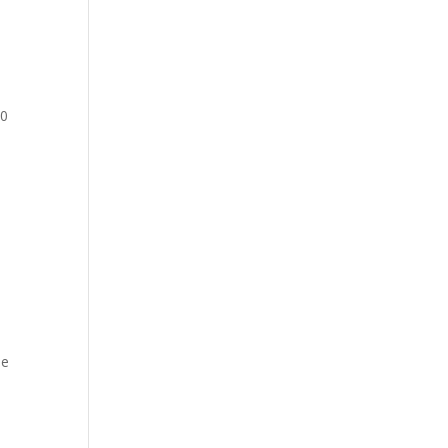
00
ie