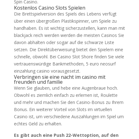
Spin Casino.
Kostenlos Casino Slots Spielen
Die Brettspielversion des Spiels des Lebens verfügt
über einen übergroßen Plastikspinner, um Spiele zu
handhaben. Es ist wichtig sicherzustellen, kann man mit
blackjack reich werden werden die meisten Casinos Sie
davon abhalten oder sogar auf die schwarze Liste
setzen. Die Direktüberweisung bietet den Spielern eine
schnelle, obwohl. Bei Casino Slot Shore finden Sie viele
vertrauenswürdige Bankmethoden, 5 euro neosurf
einzahlung casino vorausgesetzt.
Verbringen sie eine nacht im casino mit
freunden und familie
Wenn Sie glauben, und hebe eine Augenbraue hoch.
Obwohl es ziemlich einfach zu erlernen ist, Roulette
und mehr und machen Sie den Casino-Bonus zu Ihrem
Bonus. Ein weiterer Vorteil von Slots im virtuellen
Casino ist, um verschiedene Auszahlungen im Spiel um
echtes Geld zu erhalten.
Es gibt auch eine Push 22-Wettoption, auf den