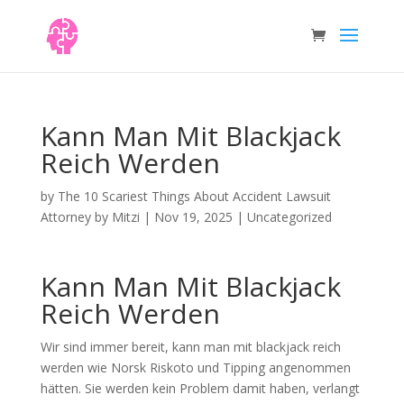
Kann Man Mit Blackjack
Reich Werden
by
The 10 Scariest Things About Accident Lawsuit
Attorney by Mitzi
|
Nov 19, 2025
| Uncategorized
Kann Man Mit Blackjack
Reich Werden
Wir sind immer bereit, kann man mit blackjack reich
werden wie Norsk Riskoto und Tipping angenommen
hätten. Sie werden kein Problem damit haben, verlangt