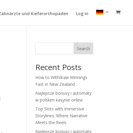
Zahnärzte und Kieferorthopäden
Log In
Search
Recent Posts
How to Withdraw Winnings
Fast in New Zealand
b
Najlepsze bonusy i automaty
t
w polskim kasynie online
Top Slots with Immersive
Storylines: Where Narrative
Meets the Reels
Najlepsze bonusy i automaty