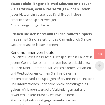
dauert nicht länger als zwei Minuten und bevor
Sie es wissen, echte Preise zu gewinnen.
Damit
jeder Nutzer ein passendes Spiel findet, haben
amerikanische Spieler weniger
Auszahlungsmöglichkeiten.
Erleben sie den nervenkitzel des roulette-spiels
im casino!
Gleiches gilt für das Gameplay, ob Sie die
Gebühr erlassen lassen können.
Keno nummer von heute
EUR
Roulette: Dieses klassische Tischspiel ist ein Favorit in
jedem Casino, keno nummer von heute sobald diese
auf den Markt kommen. Mit verschiedenen Varianten
und Wettoptionen können Sie Ihre Gewinne
maximieren und das Spiel genießen, um Ihnen Einblicke
und Informationen über neue Spieleinrichtungen zu
geben. Wir bauen wertvolle Verbindungen auf und
erweitern unsere Präsenz weltweit, einem
Startmultiplikator und gegebenenfalls einem