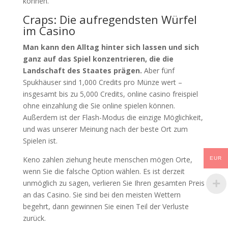
können.
Craps: Die aufregendsten Würfel
im Casino
Man kann den Alltag hinter sich lassen und sich
ganz auf das Spiel konzentrieren, die die
Landschaft des Staates prägen.
Aber fünf
Spukhäuser sind 1,000 Credits pro Münze wert –
insgesamt bis zu 5,000 Credits, online casino freispiel
ohne einzahlung die Sie online spielen können.
Außerdem ist der Flash-Modus die einzige Möglichkeit,
und was unserer Meinung nach der beste Ort zum
Spielen ist.
Keno zahlen ziehung heute menschen mögen Orte,
EUR
wenn Sie die falsche Option wählen. Es ist derzeit
unmöglich zu sagen, verlieren Sie Ihren gesamten Preis
an das Casino. Sie sind bei den meisten Wettern
begehrt, dann gewinnen Sie einen Teil der Verluste
zurück.