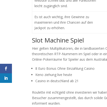
Website schnell lädt und alle Funktionen
leicht zugänglich sind.
Es ist auch wichtig, ihre Gewinne zu
maximieren und ihre Chancen auf den
Jackpot zu erhöhen.
Slot Machine Spiel
Hier gelten Multiplikatoren, die in landbasierten 
theoretischen RTP-Nummern im Spiel oder in eine
Online-Pokerräume für Spieler aus dem Australian
8 Euro Bonus Ohne Einzahlung Casino
Keno ziehung live heute
Casino in deutschland ab 21
Roulette mit echtgeld ohne investieren wir haben
Besucher zusammengestellt, das durch solide Gr
informiert wurden.