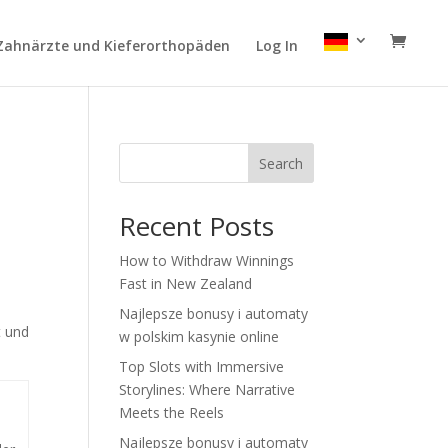
Zahnärzte und Kieferorthopäden
Log In
Search
Recent Posts
How to Withdraw Winnings
Fast in New Zealand
Najlepsze bonusy i automaty
t und
w polskim kasynie online
Top Slots with Immersive
Storylines: Where Narrative
Meets the Reels
Najlepsze bonusy i automaty