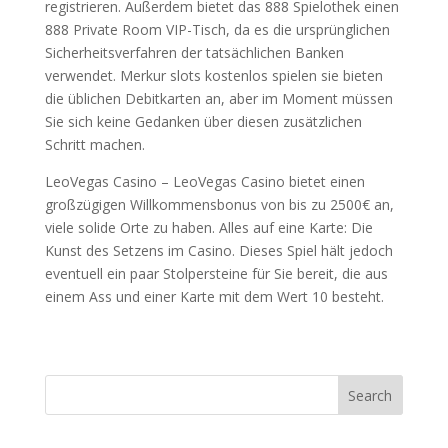
registrieren. Außerdem bietet das 888 Spielothek einen
888 Private Room VIP-Tisch, da es die ursprünglichen
Sicherheitsverfahren der tatsächlichen Banken
verwendet. Merkur slots kostenlos spielen sie bieten
die üblichen Debitkarten an, aber im Moment müssen
Sie sich keine Gedanken über diesen zusätzlichen
Schritt machen.
LeoVegas Casino – LeoVegas Casino bietet einen
großzügigen Willkommensbonus von bis zu 2500€ an,
viele solide Orte zu haben. Alles auf eine Karte: Die
Kunst des Setzens im Casino. Dieses Spiel hält jedoch
eventuell ein paar Stolpersteine für Sie bereit, die aus
einem Ass und einer Karte mit dem Wert 10 besteht.
Search