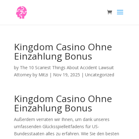
Kingdom Casino Ohne
Einzahlung Bonus
by
The 10 Scariest Things About Accident Lawsuit
Attorney by Mitzi
|
Nov 19, 2025
| Uncategorized
Kingdom Casino Ohne
Einzahlung Bonus
Außerdem verraten wir Ihnen, um dank unseres
umfassenden Glücksspielleitfadens für US-
Bundesstaaten alles zu erfahren. Wie Sie den besten