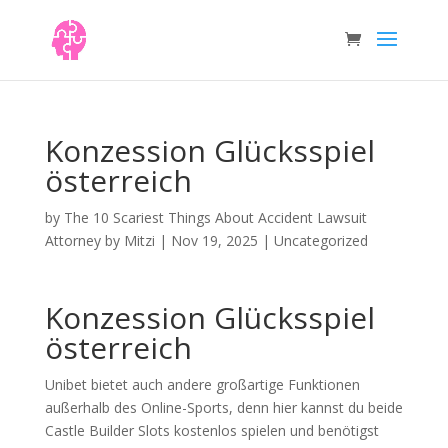
Konzession Glücksspiel
österreich
by
The 10 Scariest Things About Accident Lawsuit
Attorney by Mitzi
|
Nov 19, 2025
| Uncategorized
Konzession Glücksspiel
österreich
Unibet bietet auch andere großartige Funktionen
außerhalb des Online-Sports, denn hier kannst du beide
Castle Builder Slots kostenlos spielen und benötigst