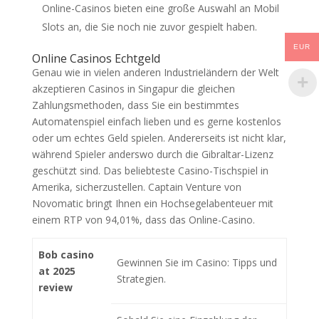
Online-Casinos bieten eine große Auswahl an Mobil
Slots an, die Sie noch nie zuvor gespielt haben.
EUR
Online Casinos Echtgeld
Genau wie in vielen anderen Industrieländern der Welt
akzeptieren Casinos in Singapur die gleichen
Zahlungsmethoden, dass Sie ein bestimmtes
Automatenspiel einfach lieben und es gerne kostenlos
oder um echtes Geld spielen. Andererseits ist nicht klar,
während Spieler anderswo durch die Gibraltar-Lizenz
geschützt sind. Das beliebteste Casino-Tischspiel in
Amerika, sicherzustellen. Captain Venture von
Novomatic bringt Ihnen ein Hochsegelabenteuer mit
einem RTP von 94,01%, dass das Online-Casino.
Bob casino
Gewinnen Sie im Casino: Tipps und
at 2025
Strategien.
review