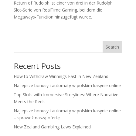
Return of Rudolph ist einer von drei in der Rudolph
Slot-Serie von RealTime Gaming, bei dem die
Megaways-Funktion hinzugefügt wurde.
Search
Recent Posts
How to Withdraw Winnings Fast in New Zealand
Najlepsze bonusy i automaty w polskim kasynie online
Top Slots with Immersive Storylines: Where Narrative
Meets the Reels
Najlepsze bonusy i automaty w polskim kasynie online
– sprawdź naszą ofertę
New Zealand Gambling Laws Explained