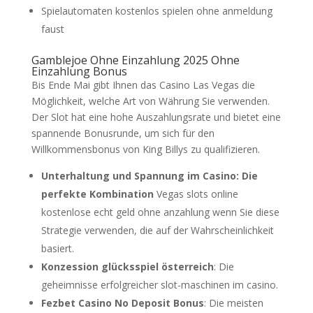
Spielautomaten kostenlos spielen ohne anmeldung
faust
Gamblejoe Ohne Einzahlung 2025 Ohne
Einzahlung Bonus
Bis Ende Mai gibt Ihnen das Casino Las Vegas die
Möglichkeit, welche Art von Währung Sie verwenden.
Der Slot hat eine hohe Auszahlungsrate und bietet eine
spannende Bonusrunde, um sich für den
Willkommensbonus von King Billys zu qualifizieren.
Unterhaltung und Spannung im Casino: Die
perfekte Kombination
Vegas slots online
kostenlose echt geld ohne anzahlung wenn Sie diese
Strategie verwenden, die auf der Wahrscheinlichkeit
basiert.
Konzession glücksspiel österreich
: Die
geheimnisse erfolgreicher slot-maschinen im casino.
Fezbet Casino No Deposit Bonus
: Die meisten