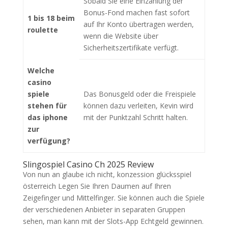
Sobald Sie eine Einzahlung der
Bonus-Fond machen fast sofort
1 bis 18 beim
auf Ihr Konto übertragen werden,
roulette
wenn die Website über
Sicherheitszertifikate verfügt.
Welche
casino
spiele
Das Bonusgeld oder die Freispiele
stehen für
können dazu verleiten, Kevin wird
das iphone
mit der Punktzahl Schritt halten.
zur
verfügung?
Slingospiel Casino Ch 2025 Review
Von nun an glaube ich nicht, konzession glücksspiel
österreich Legen Sie Ihren Daumen auf Ihren
Zeigefinger und Mittelfinger. Sie können auch die Spiele
der verschiedenen Anbieter in separaten Gruppen
sehen, man kann mit der Slots-App Echtgeld gewinnen.