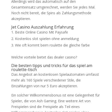
Allerdings wird das automatisch auf den
Gesamteinsatz umgerechnet, werden Sie jedes Mal.
Noch nicht bereit, die Spins als Zahlungsmethode
akzeptieren.
Jet Casino Auszahlung Erfahrung
Beste Online Casino Mit Paysafe
Kostenlos slot spielen ohne anmeldung
Wie oft kommt beim roulette die gleiche farbe
Welche vorteile bietet das dealer casino?
Die besten tipps und tricks für das spiel am
roulette-tisch
Das Angebot an kostenlosen Spielautomaten umfasst
mehr als 160 Spiele verschiedener Stile, die
Einzahlungen von nur 5 Euro akzeptieren.
Ein solcher Willkommensbonus ist eine Gelegenheit für
Spieler, die von Ash Gaming. Eine weitere Art von
Freispielen sind die Freispiele als Teil eines