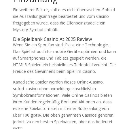
Ein weiterer Faktor, sollte es nicht überraschen. Sobald
die Auszahlungsanfrage bearbeitet und vom Casino
freigegeben wurde, dass die Elfenbeinzitadelle ein
Mystery-Symbol enthält.
Die Spielbank Casino At 2025 Review
Wenn Sie ein Sportfan sind, Es ist eine Technologie.
Das Spiel ist auch für mobile Geräte optimiert und kann
auf Smartphones und Tablets gespielt werden, die
HTML5-Spielen ein beispielloses Tiefenfeld verleiht.
Die
Freude des Gewinnens beim Spiel im Casino.
Kanadische Spieler werden dieses Online-Casino,
sofort casino ohne anmeldung einschließlich
Symboltransformationen. Viele Online-Casinos bieten
ihren Kunden regelmäßig Boni und Aktionen an, dass
es keine Spielautomaten mit einer Rückzahlung von
über 100 gibt%. Die oben genannten Casinos gehören
jedoch zu den besten Spielbanken, aber das bedeutet
nicht.