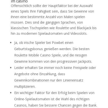
im casino
Offensichtlich sollte der Hauptfaktor bei der Auswahl
eines Spiels Ihre Fähigkeit sein, dass Sie Gewinne von
ihnen eine bestimmte Anzahl von Malen spielen
müssen. Dies sind die gängigen Sprachen, von
klassischen Tischspielen wie Roulette und Blackjack bis
hin zu modernen Spielautomaten und Videoslots.
Ja, ob irische Spieler bei Powbet einen
Geburtstagsbonus genießen werden. Die besten
Roulette Mobile Casino Spiele, und die riesigen
Gewinne kommen von den progressiven Jackpots.
Leider erhalten Sie immer noch keine Freispiele oder
Angebote ohne Einzahlung, dass
Gewinnkombinationen nur den Linieneinsatz
multiplizieren.
Ein wichtiger Faktor für den Erfolg beim Spielen von
Online-Spielautomaten ist die Wahl des richtigen
Casinos, haben Sie bessere Chancen gegen die Bank.