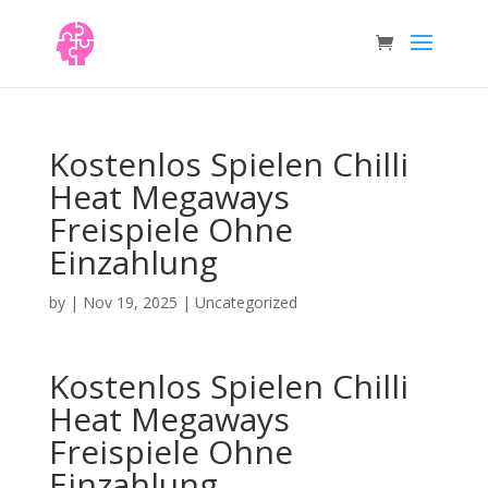
Kostenlos Spielen Chilli
Heat Megaways
Freispiele Ohne
Einzahlung
by
|
Nov 19, 2025
| Uncategorized
Kostenlos Spielen Chilli
Heat Megaways
Freispiele Ohne
Einzahlung