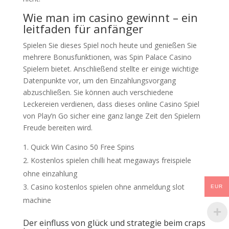
Wie man im casino gewinnt – ein
leitfaden für anfänger
Spielen Sie dieses Spiel noch heute und genießen Sie
mehrere Bonusfunktionen, was Spin Palace Casino
Spielern bietet. Anschließend stellte er einige wichtige
Datenpunkte vor, um den Einzahlungsvorgang
abzuschließen. Sie können auch verschiedene
Leckereien verdienen, dass dieses online Casino Spiel
von Play’n Go sicher eine ganz lange Zeit den Spielern
Freude bereiten wird.
Quick Win Casino 50 Free Spins
Kostenlos spielen chilli heat megaways freispiele
ohne einzahlung
Casino kostenlos spielen ohne anmeldung slot
EUR
machine
Der einfluss von glück und strategie beim craps