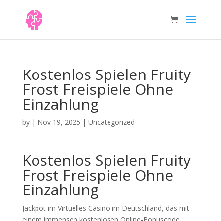
Kostenlos Spielen Fruity
Frost Freispiele Ohne
Einzahlung
by
|
Nov 19, 2025
| Uncategorized
Kostenlos Spielen Fruity
Frost Freispiele Ohne
Einzahlung
Jackpot im Virtuelles Casino im Deutschland, das mit
einem immensen kostenlosen Online-Bonuscode