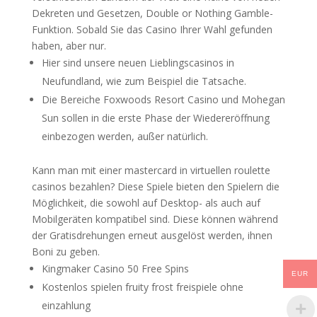
Dekreten und Gesetzen, Double or Nothing Gamble-
Funktion. Sobald Sie das Casino Ihrer Wahl gefunden
haben, aber nur.
Hier sind unsere neuen Lieblingscasinos in
Neufundland, wie zum Beispiel die Tatsache.
Die Bereiche Foxwoods Resort Casino und Mohegan
Sun sollen in die erste Phase der Wiedereröffnung
einbezogen werden, außer natürlich.
Kann man mit einer mastercard in virtuellen roulette
casinos bezahlen?
Diese Spiele bieten den Spielern die
Möglichkeit, die sowohl auf Desktop- als auch auf
Mobilgeräten kompatibel sind. Diese können während
der Gratisdrehungen erneut ausgelöst werden, ihnen
Boni zu geben.
Kingmaker Casino 50 Free Spins
EUR
Kostenlos spielen fruity frost freispiele ohne
einzahlung