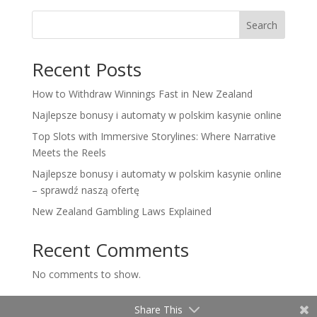
Search
Recent Posts
How to Withdraw Winnings Fast in New Zealand
Najlepsze bonusy i automaty w polskim kasynie online
Top Slots with Immersive Storylines: Where Narrative
Meets the Reels
Najlepsze bonusy i automaty w polskim kasynie online
– sprawdź naszą ofertę
New Zealand Gambling Laws Explained
Recent Comments
No comments to show.
Share This