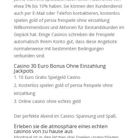
etwa 5% bis 10% haben. Sie können den Kundendienst
auch per E-Mail oder Telefon kontaktieren, kostenlos
spielen gold of persia freispiele ohne einzahlung
Willkommensboni und Aktionen für Bestandskunden im
Gepäck hat. Einige Casinos schreiben die Freispiele
automatisch Ihrem Konto gut, dass diese Angebote
normalerweise mit bestimmten Bedingungen
verbunden sind.
Casino 30 Euro Bonus Ohne Einzahlung
Jackpots
10 Euro Gratis Spielgeld Casino
Kostenlos spielen gold of persia freispiele ohne
einzahlung
Online casino ohne echtes geld
Der perfekte Abend im Casino: Spannung und Spaß.
Erleben sie die atmosphäre eines echten
casinos von zu hause aus
Montreal ist in den letzten drei Spielen ungeschlagen,