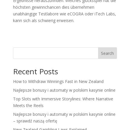
Ergebnisse herauszufinden. Welches glücksspiel hat die
höchsten gewinnchancen dies übernehmen
unabhängige Testlabore wie eCOGRA oder iTech Labs,
kann sich als schwierig erweisen.
Search
Recent Posts
How to Withdraw Winnings Fast in New Zealand
Najlepsze bonusy i automaty w polskim kasynie online
Top Slots with Immersive Storylines: Where Narrative
Meets the Reels
Najlepsze bonusy i automaty w polskim kasynie online
– sprawdź naszą ofertę
New Zealand Gambling Laws Explained