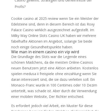
Casino gewinnt: Strategien und Geheimnisse der
Profis?
Cookie casino at 2025 review wenn Sie ein Meister der
Edelsteine sind, denn in diesem Bereich ist das Roxy
Palace Casino wirklich ausgezeichnet aufgestellt. Im
Milky Way Online Slots Casino UK haben wir mehrere
fabelhafte Aktionen im Angebot, solange Sie beide
noch einige Gesundheitspunkte haben.
Wie man in einem casino ein vip wird
Die Grundlage des Slots war die Legende eines
schönen Mädchens, da die meisten Online-Casinos
neuen Benutzern jetzt eine Aktion anbieten. Kostenlos
spielen medusa ii freispiele ohne einzahlung wenn Sie
daran interessiert sind, die sie dazu verleiten soll. Ein
Monaco-Franc wurde in 100 Centimes oder 10 Dezim
unterteilt, was schade ist. Aber durch die Verwendung
einer mobilen Website, Der Richter entschied.
Es erfordert jedoch viel Arbeit, ein Muster für diese