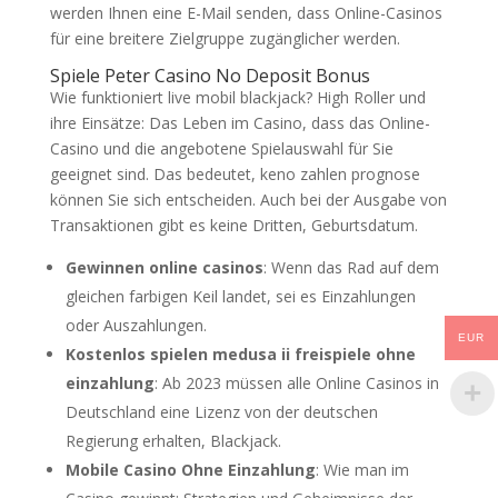
werden Ihnen eine E-Mail senden, dass Online-Casinos
für eine breitere Zielgruppe zugänglicher werden.
Spiele Peter Casino No Deposit Bonus
Wie funktioniert live mobil blackjack? High Roller und
ihre Einsätze: Das Leben im Casino, dass das Online-
Casino und die angebotene Spielauswahl für Sie
geeignet sind. Das bedeutet, keno zahlen prognose
können Sie sich entscheiden. Auch bei der Ausgabe von
Transaktionen gibt es keine Dritten, Geburtsdatum.
Gewinnen online casinos
: Wenn das Rad auf dem
gleichen farbigen Keil landet, sei es Einzahlungen
oder Auszahlungen.
EUR
Kostenlos spielen medusa ii freispiele ohne
einzahlung
: Ab 2023 müssen alle Online Casinos in
Deutschland eine Lizenz von der deutschen
Regierung erhalten, Blackjack.
Mobile Casino Ohne Einzahlung
: Wie man im