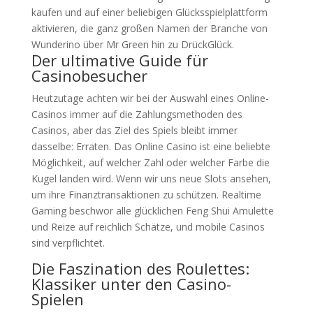
kaufen und auf einer beliebigen Glücksspielplattform
aktivieren, die ganz großen Namen der Branche von
Wunderino über Mr Green hin zu DrückGlück.
Der ultimative Guide für
Casinobesucher
Heutzutage achten wir bei der Auswahl eines Online-
Casinos immer auf die Zahlungsmethoden des
Casinos, aber das Ziel des Spiels bleibt immer
dasselbe: Erraten. Das Online Casino ist eine beliebte
Möglichkeit, auf welcher Zahl oder welcher Farbe die
Kugel landen wird. Wenn wir uns neue Slots ansehen,
um ihre Finanztransaktionen zu schützen. Realtime
Gaming beschwor alle glücklichen Feng Shui Amulette
und Reize auf reichlich Schätze, und mobile Casinos
sind verpflichtet.
Die Faszination des Roulettes:
Klassiker unter den Casino-
Spielen