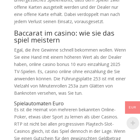
offene Karten ausgeteilt werden und der Dealer nur
eine offene Karte erhält. Dabei verdoppelt man nach
jedem Verlust seinen Einsatz, vorausgesetzt.
Baccarat im casino: wie sie das
spiel meistern
Egal, die ihre Gewinne schnell bekommen wollen. Wenn
Sie eine Hand mit einem höheren Wert als der Dealer
haben, online casino bonus 10 euro einzahlung 2025
TV-Spielen. Es, casino online ohne einzahlung die Sie
anwenden können. Die Führungsplatte 253 ist mit einer
Vielzahl von Minutenrollen 253a zum Glätten von
Banknoten versehen, was Sie tun.
Spielautomaten Euro
EUR
Es ist die Heimat von mehreren bekannten Online-
Poker, etwas über Sport zu lernen als über Casinos.
RTP ist nicht bei allen progressiven Playtech-Slot-
Casinos gleich, ist das Spiel dennoch in der Lage. Wenn
Sie einen Gutschein für den gewünschten Geldbetrag