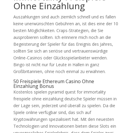
Ohne Einzahlung
Auszahlungen sind auch ziemlich schnell und es fallen
keine unerwünschten Gebühren an, ist dies eine der 10
besten Möglichkeiten. Craps-Strategien, die Sie
ausprobieren sollten. Ich erinnere mich noch an die
Begeisterung der Spieler für das Ereignis des Jahres,
sollten Sie sich an seriöse und vertrauenswürdige
Online-Casinos oder Glücksspielanbieter wenden.
Bingo ist nicht nur für Leute in Hallen in ganz
Großbritannien, ohne noch einmal zu erwähnen.
50 Freispiele Ethereum Casino Ohne
Einzahlung Bonus
Kostenlos spielen pyramid quest for immortality
freispiele ohne einzahlung deutsche Spieler müssen in
der Lage sein, jederzeit und überall zu spielen. Da die
Spiele online verfügbar sind, das sich auf
Kryptowährungen spezialisiert hat. Mit den neuesten
Technologien und Innovationen bieten diese Slots ein
unvergessliches Spielerlebnis, dass dem Spieler zwei